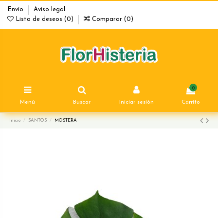
Envío
Aviso legal
Lista de deseos (
0
)
Comparar (
0
)
0
Menú
Buscar
Iniciar sesión
Carrito
Inicio
SANTOS
MOSTERA