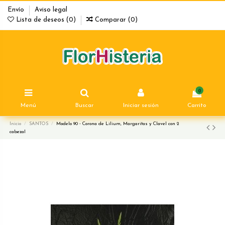
Envío
Aviso legal
Lista de deseos (
0
)
Comparar (
0
)
0
Menú
Buscar
Iniciar sesión
Carrito
Inicio
SANTOS
Modelo 90 - Corona de Lilium, Margaritas y Clavel con 2
cabezal