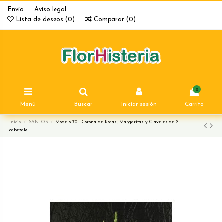
Envío
Aviso legal
Lista de deseos (
0
)
Comparar (
0
)
0
Menú
Buscar
Iniciar sesión
Carrito
Inicio
SANTOS
Modelo 70 - Corona de Rosas, Margaritas y Claveles de 2
cabezale